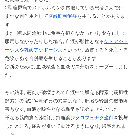
2型糖尿病でメトホルミンを内服している患者さんでは,
まれな副作用として
横紋筋融解症
を生じることがありま
す.
また, 糖尿病治療中に食事を摂らなかったり, 薬を正しく
服用しなかったりした場合, 血液が酸性となる
ケトアシド
ーシス
や
乳酸アシドーシス
といった, 放置すると死亡する
危険がある合併症を生じることがあります.
診断のために, 血液検査と血液ガス分析をオーダーしまし
た.
その結果, 筋肉が破壊されて血液中で増える酵素（筋原性
酵素）の増加や電解質の異常はなく, 肝臓や腎臓の機能障
害もなく, 血液が酸性となる異常も認めませんでした.
単なる筋肉痛と診断し, 鎮痛薬
ジクロフェナク坐剤
を投与
したところ, 痛みが引いて動けるようになり, 帰宅されま
した.