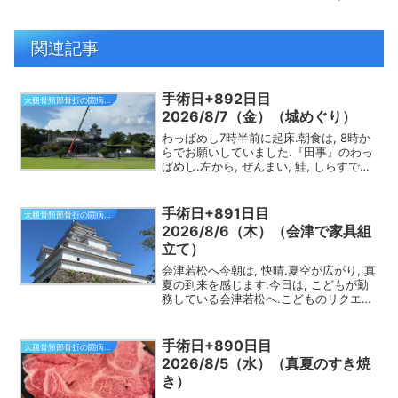
関連記事
手術日+892日目
大腿骨頚部骨折の闘病日記
2026/8/7（金）（城めぐり）
わっぱめし7時半前に起床.朝食は, 8時か
らでお願いしていました.『田事』のわっ
ぱめし.左から, ぜんまい, 鮭, しらすで
す.8時に朝食会場に.朝ご飯は, わっぱめ
しでした.1人1つ選べるので, シェアする
ことにして, 別々に3種類頼みま...
手術日+891日目
大腿骨頚部骨折の闘病日記
2026/8/6（木）（会津で家具組
立て）
会津若松へ今朝は, 快晴.夏空が広がり, 真
夏の到来を感じます.今日は, こどもが勤
務している会津若松へ.こどものリクエス
トで組み立て式の食器棚を購入したもの
の, そのままとなっているので, 組み立て
るために出かけます.組立には, 2人で4...
手術日+890日目
大腿骨頚部骨折の闘病日記
2026/8/5（水）（真夏のすき焼
き）