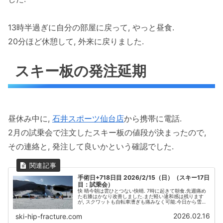
13時半過ぎに自分の部屋に戻って, やっと昼食.
20分ほど休憩して, 外来に戻りました.
スキー板の発注延期
昼休み中に,
石井スポーツ仙台店
から携帯に電話.
2月の試乗会で注文したスキー板の値段が決まったので,
その連絡と, 発注して良いかという確認でした.
手術日+718日目 2026/2/15（日）（スキー17日
目：試乗会）
快 晴今朝は雲ひとつない快晴. 7時に起きて朝食.先週痛め
た右膝はかなり改善しました.まだ軽い違和感は残ります
が, スクワットも自転車漕ぎも痛みなく可能.今日から雪上
復帰です.高温予報のため, 春スキー仕様の装備（自転車用
のヘルメット, ウ...
2026.02.16
ski-hip-fracture.com