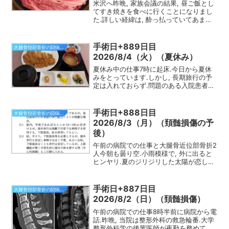
米沢へ昨晩, 家族会議の結果, 昼ご飯とし
てすき焼きを食べに行くことになりまし
た.詳しい経緯は, 酔っ払っていてあまり
憶えていません.というわけで, 東北新幹
線, 山形新幹線で米沢に.車中では, 早速缶
ビール500 mLをいただき, 夏休み...
手術日+889日目
大腿骨頚部骨折の闘病日記
2026/8/4（火）（夏休み）
夏休み中の仕事7時に起床.今日から夏休
みをとっています.しかし, 長期旅行の予
定は入れておらず.問題のある入院患者さ
んが多いので, 適宜仕事する予定です.今
日, 東北地方が梅雨明けしたと発表があり
ました.昨年よりも16日遅かったとのこと.
手術日+888日目
大腿骨頚部骨折の闘病日記
朝...
2026/8/3（月）（頚髄損傷の予
後）
午前の病院での仕事と大腿骨近位部骨折2
人今朝も曇り空.小雨模様で, 外に出ると
ヒンヤリ.夏のジリジリした太陽が恋しく
なります.8時前に病棟に.昨日入院した頚
髄損傷の患者さんの病室へ.麻痺の程度は
昨日と同じくらいでした.夜間時々酸素飽
手術日+887日目
大腿骨頚部骨折の闘病日記
和度が低...
2026/8/2（日）（頚髄損傷）
午前の病院での仕事8時半前に病院から電
話.昨晩, 当院は整形外科の救急輪番.大学
整形外科学の後輩医師が夜勤を務めてく