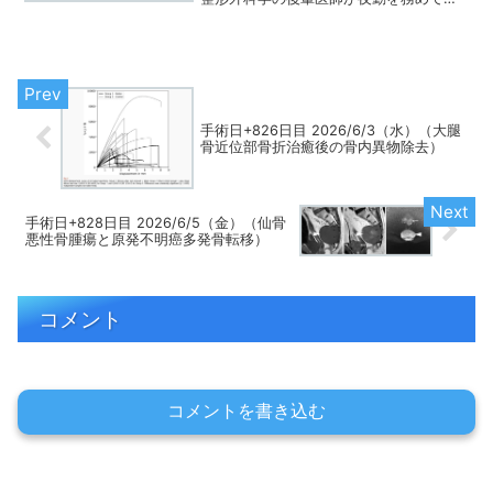
れていました.その医師からの電話でした.
昨日, 大腿骨転子部骨折の前期高齢者と頚
髄損傷の中高年の患者さんが2人が入院し
たとの...
手術日+826日目 2026/6/3（水）（大腿
骨近位部骨折治癒後の骨内異物除去）
手術日+828日目 2026/6/5（金）（仙骨
悪性骨腫瘍と原発不明癌多発骨転移）
コメント
コメントを書き込む