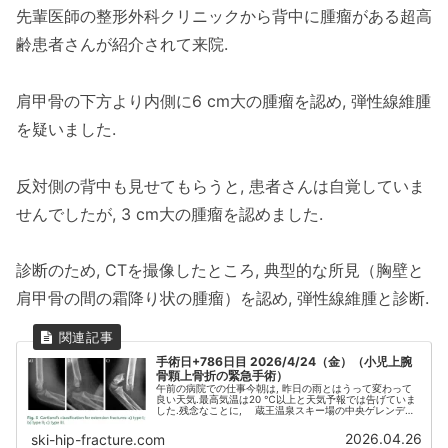
先輩医師の整形外科クリニックから背中に腫瘤がある超高
齢患者さんが紹介されて来院.
肩甲骨の下方より内側に6 cm大の腫瘤を認め, 弾性線維腫
を疑いました.
反対側の背中も見せてもらうと, 患者さんは自覚していま
せんでしたが, 3 cm大の腫瘤を認めました.
診断のため, CTを撮像したところ, 典型的な所見（胸壁と
肩甲骨の間の霜降り状の腫瘤）を認め, 弾性線維腫と診断.
手術日+786日目 2026/4/24（金）（小児上腕
骨顆上骨折の緊急手術）
午前の病院での仕事今朝は, 昨日の雨とはうって変わって
良い天気.最高気温は20 ℃以上と天気予報では告げていま
した.残念なことに, 蔵王温泉スキー場の中央ゲレンデは,
融雪が進んで, 今日が最終日という情報がXで流れてきまし
た.このまま,...
2026.04.26
ski-hip-fracture.com