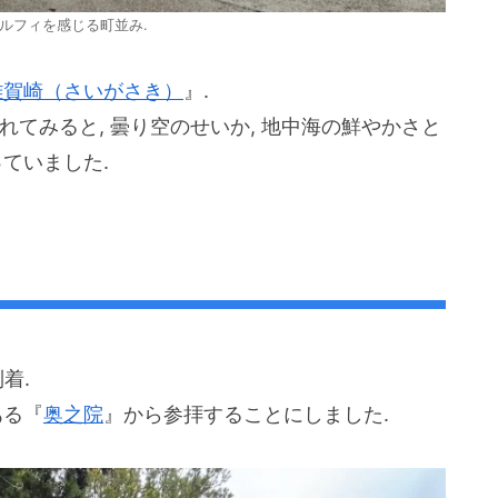
ルフィを感じる町並み.
雑賀崎（さいがさき）
』.
訪れてみると, 曇り空のせいか, 地中海の鮮やかさと
ていました.
着.
ある『
奥之院
』から参拝することにしました.