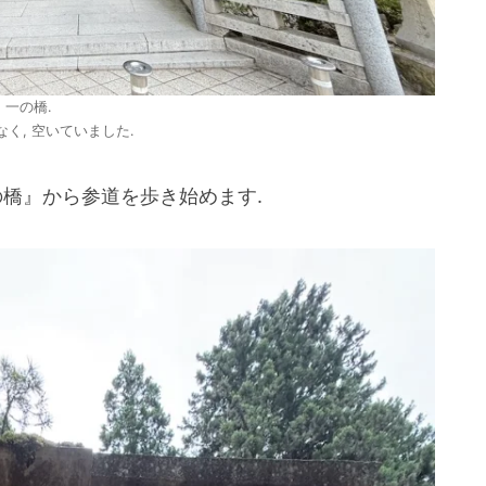
一の橋.
く, 空いていました.
の橋』から参道を歩き始めます.