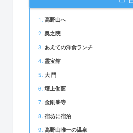
高野山へ
奥之院
あえての洋食ランチ
霊宝館
大 門
壇上伽藍
金剛峯寺
宿坊に宿泊
高野山唯一の温泉