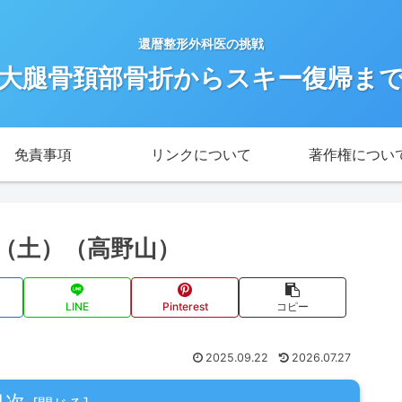
還暦整形外科医の挑戦
大腿骨頚部骨折からスキー復帰ま
免責事項
リンクについて
著作権につい
20（土）（高野山）
LINE
Pinterest
コピー
2025.09.22
2026.07.27
目次