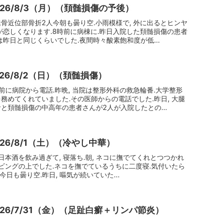
026/8/3（月）（頚髄損傷の予後）
骨近位部骨折2人今朝も曇り空.小雨模様で, 外に出るとヒンヤ
が恋しくなります.8時前に病棟に.昨日入院した頚髄損傷の患者
昨日と同じくらいでした.夜間時々酸素飽和度が低...
026/8/2（日）（頚髄損傷）
前に病院から電話.昨晩, 当院は整形外科の救急輪番.大学整形
務めてくれていました.その医師からの電話でした.昨日, 大腿
と頚髄損傷の中高年の患者さんが2人が入院したとの...
026/8/1（土）（冷やし中華）
日本酒を飲み過ぎて, 寝落ち.朝, ネコに撫でてくれとつつかれ
リビングの上でした.ネコを撫でているうちに二度寝.気付いたら
.今日も曇り空.昨日, 嘔気が続いていた...
026/7/31（金）（足趾白癬＋リンパ節炎）