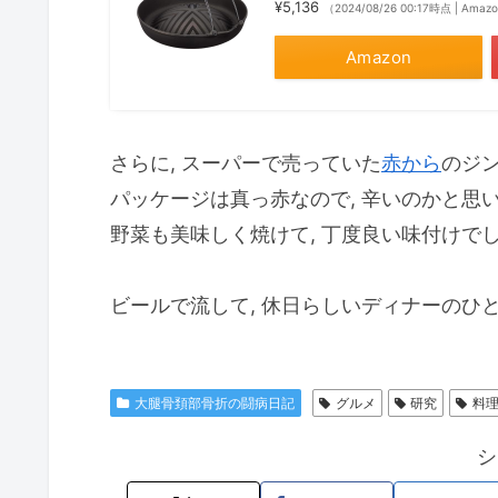
¥5,136
（2024/08/26 00:17時点 | Ama
Amazon
さらに, スーパーで売っていた
赤から
のジ
パッケージは真っ赤なので, 辛いのかと思い
野菜も美味しく焼けて, 丁度良い味付けでし
ビールで流して, 休日らしいディナーのひ
大腿骨頚部骨折の闘病日記
グルメ
研究
料
シ