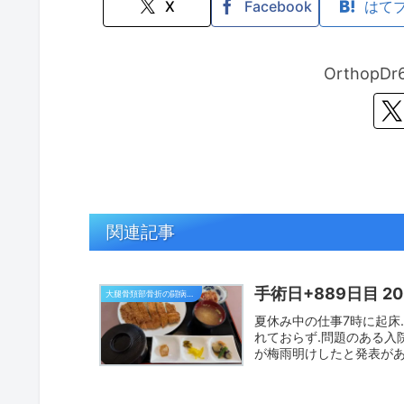
X
Facebook
はて
Orthop
関連記事
手術日+889日目 2
大腿骨頚部骨折の闘病日記
夏休み中の仕事7時に起床
れておらず.問題のある入院
が梅雨明けしたと発表があり