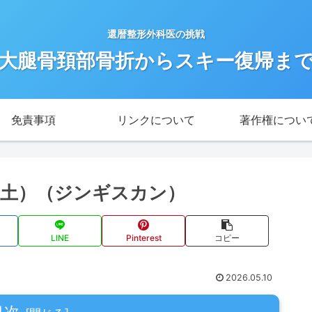
還暦整形外科医の挑戦
大腿骨頚部骨折からスキー復帰ま
免責事項
リンクについて
著作権につい
/9（土）（ジンギスカン）
LINE
Pinterest
コピー
2026.05.10
目次