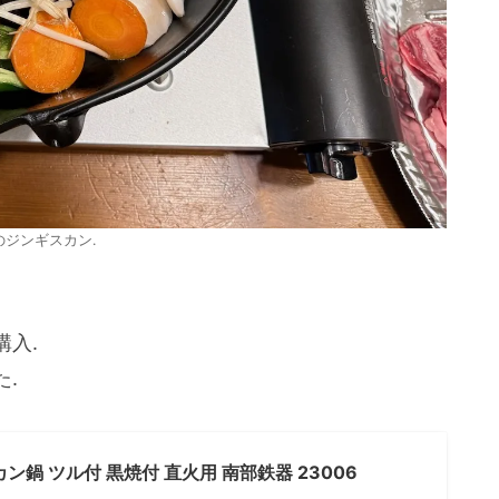
のジンギスカン.
入.
.
カン鍋 ツル付 黒焼付 直火用 南部鉄器 23006