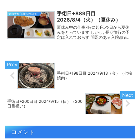
憶えていません.というわけで, 東北新幹
線, 山形新幹線で米沢に.車中では, 早速缶
ビール500 mLをいただき, 夏休み...
手術日+889日目
大腿骨頚部骨折の闘病日記
2026/8/4（火）（夏休み）
夏休み中の仕事7時に起床.今日から夏休
みをとっています.しかし, 長期旅行の予
定は入れておらず.問題のある入院患者さ
んが多いので, 適宜仕事する予定です.今
日, 東北地方が梅雨明けしたと発表があり
ました.昨年よりも16日遅かったとのこと.
朝...
手術日+198日目 2024/9/13（金）（七輪
焼肉）
手術日+200日目 2024/9/15（日）（200
日目祝い）
コメント