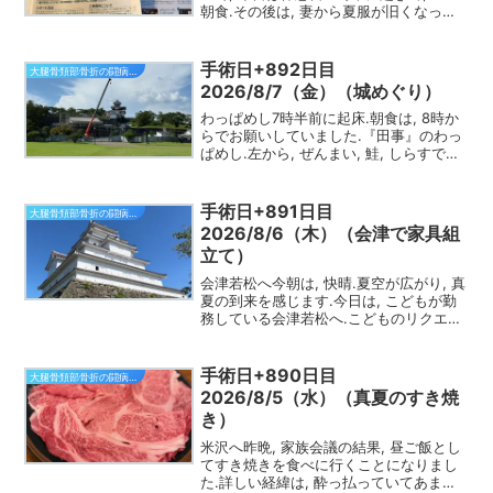
朝食.その後は, 妻から夏服が旧くなって
いると指摘されたので, ネットで購入した
り, 自転車レース用のウエアを購入したり
で過ごしました.雷 雨昼食後, どんど...
手術日+892日目
大腿骨頚部骨折の闘病日記
2026/8/7（金）（城めぐり）
わっぱめし7時半前に起床.朝食は, 8時か
らでお願いしていました.『田事』のわっ
ぱめし.左から, ぜんまい, 鮭, しらすで
す.8時に朝食会場に.朝ご飯は, わっぱめ
しでした.1人1つ選べるので, シェアする
ことにして, 別々に3種類頼みま...
手術日+891日目
大腿骨頚部骨折の闘病日記
2026/8/6（木）（会津で家具組
立て）
会津若松へ今朝は, 快晴.夏空が広がり, 真
夏の到来を感じます.今日は, こどもが勤
務している会津若松へ.こどものリクエス
トで組み立て式の食器棚を購入したもの
の, そのままとなっているので, 組み立て
るために出かけます.組立には, 2人で4...
手術日+890日目
大腿骨頚部骨折の闘病日記
2026/8/5（水）（真夏のすき焼
き）
米沢へ昨晩, 家族会議の結果, 昼ご飯とし
てすき焼きを食べに行くことになりまし
た.詳しい経緯は, 酔っ払っていてあまり