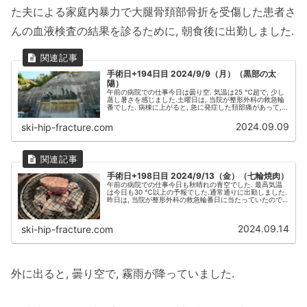
た夫による家庭内暴力で大腿骨頚部骨折を受傷した患者さ
んの血液検査の結果を診るために, 朝食後に出勤しました.
手術日+194日目 2024/9/9（月）（黒部の太
陽）
午前の病院での仕事今日は曇り空. 気温は25 ℃超で, 少し
蒸し暑さを感じました.土曜日は, 当院が整形外科の救急輪
番でした. 病棟に上がると, 急に発症した頚部痛があって,
炎症反応が高値だったため, 化膿性脊椎炎が疑われて入院
した高齢の...
2024.09.09
ski-hip-fracture.com
手術日+198日目 2024/9/13（金）（七輪焼肉）
午前の病院での仕事今日も秋晴れの青空でした. 最高気温
は今日も30 ℃以上の予報でした.通常通りに出勤しました.
昨日は, 当院が整形外科の救急輪番日に当たっていたので,
高齢の大腿骨転子部骨折の患者さんが1人入院していまし
た. 腹部に大動...
2024.09.14
ski-hip-fracture.com
外に出ると, 曇り空で, 霧雨が降っていました.