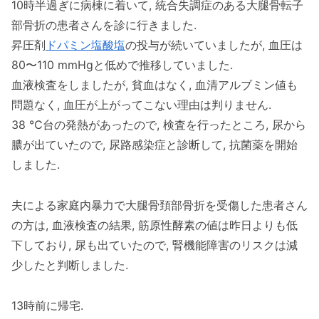
10時半過ぎに病棟に着いて, 統合失調症のある大腿骨転子
部骨折の患者さんを診に行きました.
昇圧剤
ドパミン塩酸塩
の投与が続いていましたが, 血圧は
80〜110 mmHgと低めで推移していました.
血液検査をしましたが, 貧血はなく, 血清アルブミン値も
問題なく, 血圧が上がってこない理由は判りません.
38 ℃台の発熱があったので, 検査を行ったところ, 尿から
膿が出ていたので, 尿路感染症と診断して, 抗菌薬を開始
しました.
夫による家庭内暴力で大腿骨頚部骨折を受傷した患者さん
の方は, 血液検査の結果, 筋原性酵素の値は昨日よりも低
下しており, 尿も出ていたので, 腎機能障害のリスクは減
少したと判断しました.
13時前に帰宅.