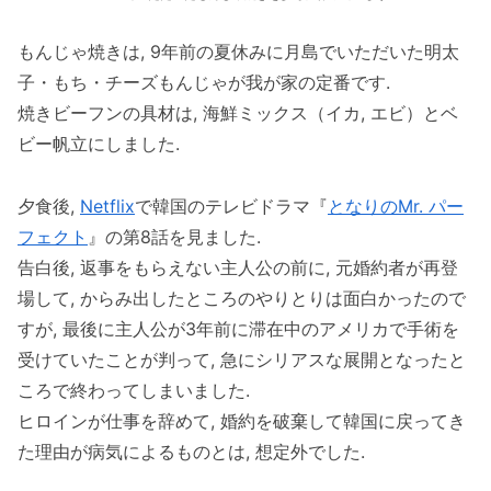
もんじゃ焼きは, 9年前の夏休みに月島でいただいた明太
子・もち・チーズもんじゃが我が家の定番です.
焼きビーフンの具材は, 海鮮ミックス（イカ, エビ）とベ
ビー帆立にしました.
夕食後,
Netflix
で韓国のテレビドラマ『
となりのMr. パー
フェクト
』の第8話を見ました.
告白後, 返事をもらえない主人公の前に, 元婚約者が再登
場して, からみ出したところのやりとりは面白かったので
すが, 最後に主人公が3年前に滞在中のアメリカで手術を
受けていたことが判って, 急にシリアスな展開となったと
ころで終わってしまいました.
ヒロインが仕事を辞めて, 婚約を破棄して韓国に戻ってき
た理由が病気によるものとは, 想定外でした.