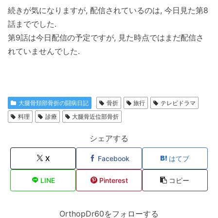
続きが気になりますが, 配信されているのは, 今日見た第8
話まででした.
第9話は今日配信の予定ですが, 見た時点ではまだ配信さ
れていませんでした.
大腿骨頚部骨折の闘病日記
骨折
旅行
テレビドラマ
料理
診療
大腿骨近位部骨折
シェアする
X
Facebook
はてブ
LINE
Pinterest
コピー
OrthopDr60をフォローする