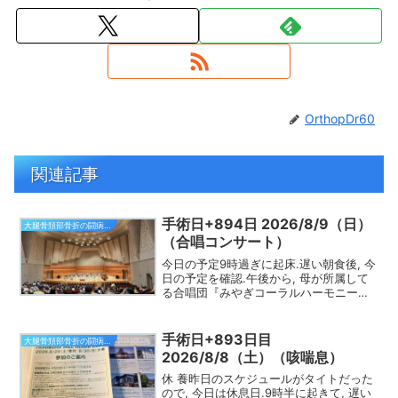
OrthopDr60
関連記事
手術日+894日 2026/8/9（日）
大腿骨頚部骨折の闘病日記
（合唱コンサート）
今日の予定9時過ぎに起床.遅い朝食後, 今
日の予定を確認.午後から, 母が所属して
る合唱団『みやぎコーラルハーモニー』
の定期演奏会があるので, 時系列を整理.
出発前に, 会津若松から帰宅しているこど
もに持たせる家電をクルマに載せました.
手術日+893日目
大腿骨頚部骨折の闘病日記
こど...
2026/8/8（土）（咳喘息）
休 養昨日のスケジュールがタイトだった
ので, 今日は休息日.9時半に起きて, 遅い