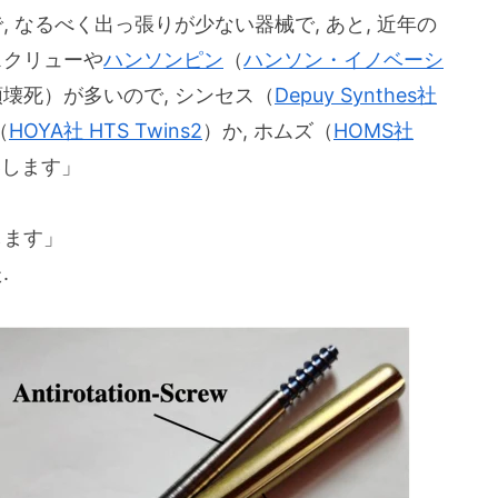
 なるべく出っ張りが少ない器械で, あと, 近年の
スクリューや
ハンソンピン
（
ハンソン・イノベーシ
頭壊死）が多いので, シンセス（
Depuy Synthes社
（
HOYA社 HTS Twins2
）か, ホムズ（
HOMS社
いします」
します」
.