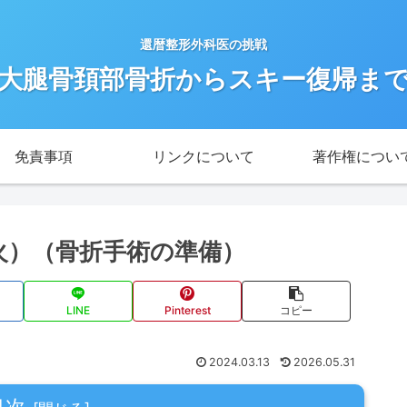
還暦整形外科医の挑戦
大腿骨頚部骨折からスキー復帰ま
免責事項
リンクについて
著作権につい
7（火）（骨折手術の準備）
LINE
Pinterest
コピー
2024.03.13
2026.05.31
目次