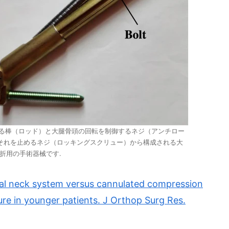
temは, 伸縮する棒（ロッド）と大腿骨頭の回転を制御するネジ（アンチロー
それを止めるネジ（ロッキングスクリュー）から構成される大
折用の手術器械です.
ral neck system versus cannulated compression
ure in younger patients. J Orthop Surg Res.