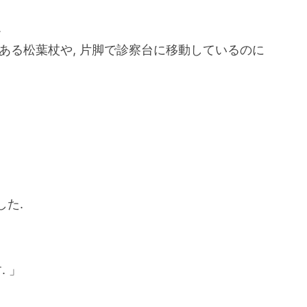
.
ある松葉杖や, 片脚で診察台に移動しているのに
た.
 」