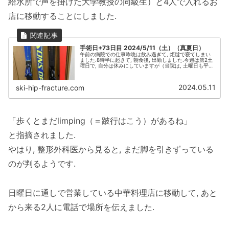
給水所で声を掛けた大学教授の同級生）と4人で入れるお
店に移動することにしました.
手術日+73日目 2024/5/11（土）（真夏日）
午前の病院での仕事昨晩は飲み過ぎて, 炬燵で寝てしまい
ました.8時半に起きて, 朝食後, 出勤しました.今週は第2土
曜日で, 自分は休みにしていますが（当院は, 土曜日も平日
と同じく営業しているので, 後輩医師が勤務しています）,
昨日自分...
2024.05.11
ski-hip-fracture.com
「歩くとまだlimping（＝跛行はこう）があるね」
と指摘されました.
やはり, 整形外科医から見ると, まだ脚を引きずっている
のが判るようです.
日曜日に通しで営業している中華料理店に移動して, あと
から来る2人に電話で場所を伝えました.