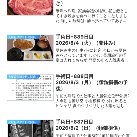
き）
米沢へ昨晩, 家族会議の結果, 昼ご飯とし
てすき焼きを食べに行くことになりまし
た.詳しい経緯は, 酔っ払っていてあまり
憶えていません.というわけで, 東北新幹
線, 山形新幹線で米沢に.車中では, 早速缶
ビール500 mLをいただき, 夏休み...
手術日+889日目
大腿骨頚部骨折の闘病日記
2026/8/4（火）（夏休み）
夏休み中の仕事7時に起床.今日から夏休
みをとっています.しかし, 長期旅行の予
定は入れておらず.問題のある入院患者さ
んが多いので, 適宜仕事する予定です.今
日, 東北地方が梅雨明けしたと発表があり
ました.昨年よりも16日遅かったとのこと.
手術日+888日目
大腿骨頚部骨折の闘病日記
朝...
2026/8/3（月）（頚髄損傷の予
後）
午前の病院での仕事と大腿骨近位部骨折2
人今朝も曇り空.小雨模様で, 外に出ると
ヒンヤリ.夏のジリジリした太陽が恋しく
なります.8時前に病棟に.昨日入院した頚
髄損傷の患者さんの病室へ.麻痺の程度は
昨日と同じくらいでした.夜間時々酸素飽
手術日+887日目
大腿骨頚部骨折の闘病日記
和度が低...
2026/8/2（日）（頚髄損傷）
午前の病院での仕事8時半前に病院から電