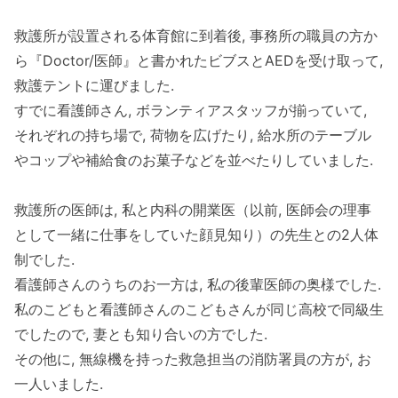
救護所が設置される体育館に到着後, 事務所の職員の方か
ら『Doctor/医師』と書かれたビブスとAEDを受け取って,
救護テントに運びました.
すでに看護師さん, ボランティアスタッフが揃っていて,
それぞれの持ち場で, 荷物を広げたり, 給水所のテーブル
やコップや補給食のお菓子などを並べたりしていました.
救護所の医師は, 私と内科の開業医（以前, 医師会の理事
として一緒に仕事をしていた顔見知り）の先生との2人体
制でした.
看護師さんのうちのお一方は, 私の後輩医師の奥様でした.
私のこどもと看護師さんのこどもさんが同じ高校で同級生
でしたので, 妻とも知り合いの方でした.
その他に, 無線機を持った救急担当の消防署員の方が, お
一人いました.