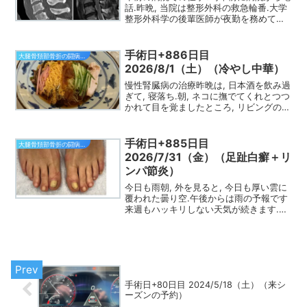
話.昨晩, 当院は整形外科の救急輪番.大学
整形外科学の後輩医師が夜勤を務めてく
れていました.その医師からの電話でした.
昨日, 大腿骨転子部骨折の前期高齢者と頚
髄損傷の中高年の患者さんが2人が入院し
手術日+886日目
大腿骨頚部骨折の闘病日記
たとの...
2026/8/1（土）（冷やし中華）
慢性腎臓病の治療昨晩は, 日本酒を飲み過
ぎて, 寝落ち.朝, ネコに撫でてくれとつつ
かれて目を覚ましたところ, リビングの上
でした.ネコを撫でているうちに二度寝.気
付いたら9時.朝食後, 出勤しました.今日
も曇り空.昨日, 嘔気が続いていた...
手術日+885日目
大腿骨頚部骨折の闘病日記
2026/7/31（金）（足趾白癬＋リ
ンパ節炎）
今日も雨朝, 外を見ると, 今日も厚い雲に
覆われた曇り空.午後からは雨の予報です
来週もハッキリしない天気が続きます.8
月7日（金）は立秋.秋が来る前に梅雨が
明けるのか, それとも, このまま夏が来な
いで秋になるのか.来週の天気に注目して
いま...
手術日+80日目 2024/5/18（土）（来シ
ーズンの予約）