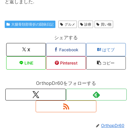
と返しました.
大腿骨頚部骨折の闘病日記
グルメ
診療
買い物
シェアする
X
Facebook
はてブ
LINE
Pinterest
コピー
OrthopDr60をフォローする
OrthopDr60