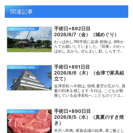
関連記事
手術日+892日目
大腿骨頚部骨折の闘病日記
2026/8/7（金）（城めぐり）
わっぱめし7時半前に起床.朝食は, 8時か
らでお願いしていました.『田事』のわっ
ぱめし.左から, ぜんまい, 鮭, しらすで
す.8時に朝食会場に.朝ご飯は, わっぱめ
しでした.1人1つ選べるので, シェアする
ことにして, 別々に3種類頼みま...
手術日+891日目
大腿骨頚部骨折の闘病日記
2026/8/6（木）（会津で家具組
立て）
会津若松へ今朝は, 快晴.夏空が広がり, 真
夏の到来を感じます.今日は, こどもが勤
務している会津若松へ.こどものリクエス
トで組み立て式の食器棚を購入したもの
の, そのままとなっているので, 組み立て
るために出かけます.組立には, 2人で4...
手術日+890日目
大腿骨頚部骨折の闘病日記
2026/8/5（水）（真夏のすき焼
き）
米沢へ昨晩, 家族会議の結果, 昼ご飯とし