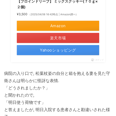
【フロインドリーブ】 ミックスクッキー(７０ｇ×
２個)
¥3,500
（2025/04/06 16:42時点 | Amazon調べ）
Amazon
楽天市場
Yahooショッピング
ポチップ
病院の入り口で, 松葉杖姿の自分と箱を抱える妻を見た守
衛さんは明らかに怪訝な表情.
「どうされましたか？」
と聞かれたので,
「明日使う荷物です」
と答えましたが, 明日入院する患者さんと勘違いされた様