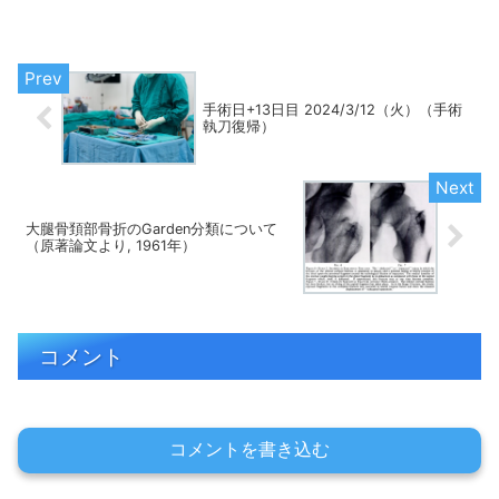
昨日, 大腿骨転子部骨折の前期高齢者と頚
髄損傷の中高年の患者さんが2人が入院し
たとの...
手術日+13日目 2024/3/12（火）（手術
執刀復帰）
大腿骨頚部骨折のGarden分類について
（原著論文より, 1961年）
コメント
コメントを書き込む