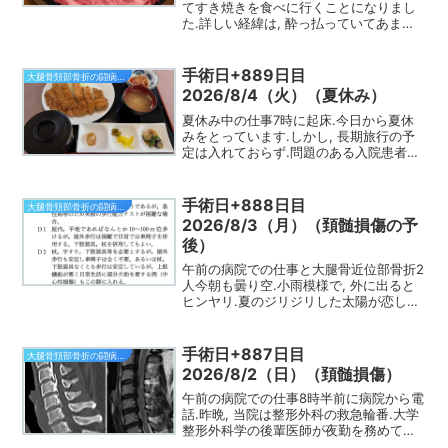
てすき焼きを食べに行くことになりまし
た.詳しい経緯は, 酔っ払っていてあまり
憶えていません.というわけで, 東北新幹
線, 山形新幹線で米沢に.車中では, 早速缶
ビール500 mLをいただき, 夏休み...
手術日+889日目
大腿骨頚部骨折の闘病日記
2026/8/4（火）（夏休み）
夏休み中の仕事7時に起床.今日から夏休
みをとっています.しかし, 長期旅行の予
定は入れておらず.問題のある入院患者さ
んが多いので, 適宜仕事する予定です.今
日, 東北地方が梅雨明けしたと発表があり
ました.昨年よりも16日遅かったとのこと.
手術日+888日目
大腿骨頚部骨折の闘病日記
朝...
2026/8/3（月）（頚髄損傷の予
後）
午前の病院での仕事と大腿骨近位部骨折2
人今朝も曇り空.小雨模様で, 外に出ると
ヒンヤリ.夏のジリジリした太陽が恋しく
なります.8時前に病棟に.昨日入院した頚
髄損傷の患者さんの病室へ.麻痺の程度は
昨日と同じくらいでした.夜間時々酸素飽
手術日+887日目
大腿骨頚部骨折の闘病日記
和度が低...
2026/8/2（日）（頚髄損傷）
午前の病院での仕事8時半前に病院から電
話.昨晩, 当院は整形外科の救急輪番.大学
整形外科学の後輩医師が夜勤を務めてく
れていました.その医師からの電話でした.